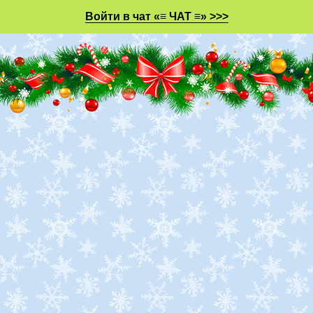
Войти в чат «≡ ЧАТ ≡» >>>