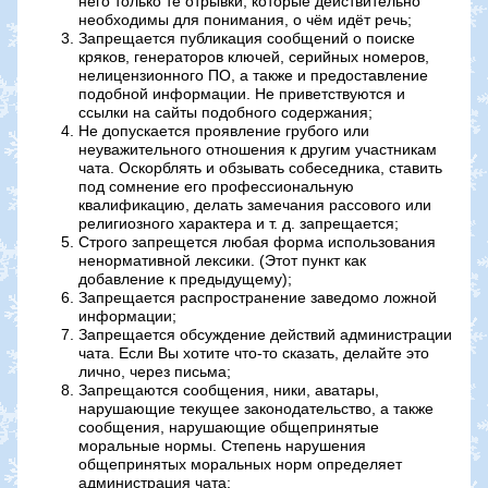
него только те отрывки, которые действительно
необходимы для понимания, о чём идёт речь;
Запрещается публикация сообщений о поиске
кряков, генераторов ключей, серийных номеров,
нелицензионного ПО, а также и предоставление
подобной информации. Не приветствуются и
ссылки на сайты подобного содержания;
Не допускается проявление грубого или
неуважительного отношения к другим участникам
чата. Оскорблять и обзывать собеседника, ставить
под сомнение его профессиональную
квалификацию, делать замечания рассового или
религиозного характера и т. д. запрещается;
Строго запрещется любая форма использования
ненормативной лексики. (Этот пункт как
добавление к предыдущему);
Запрещается распространение заведомо ложной
информации;
Запрещается обсуждение действий администрации
чата. Если Вы хотите что-то сказать, делайте это
лично, через письма;
Запрещаются сообщения, ники, аватары,
нарушающие текущее законодательство, а также
сообщения, нарушающие общепринятые
моральные нормы. Степень нарушения
общепринятых моральных норм определяет
администрация чата;